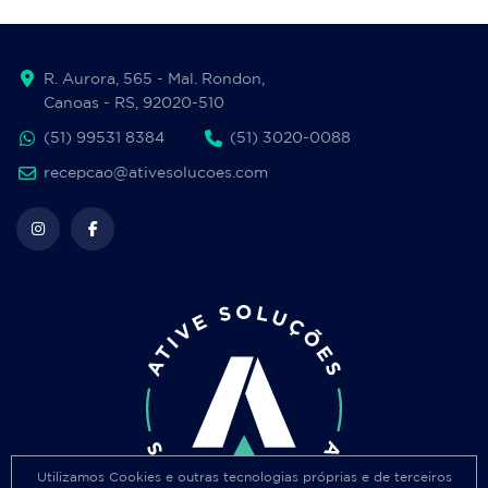
R. Aurora, 565 - Mal. Rondon,
Canoas - RS, 92020-510
(51) 99531 8384
(51) 3020-0088
recepcao@ativesolucoes.com
Utilizamos Cookies e outras tecnologias próprias e de terceiros